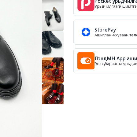
Pocket урьдчилга
Урьдчилгаагүй,шимтгэл
StorePay
Ашиглан 4 хуваан тө
ЛэндМН App ашиг
Энэхүү барааг та урьдч