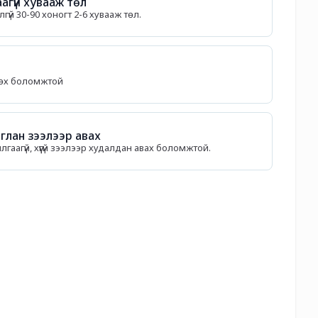
агүй хувааж төл
гүй 30-90 хоногт 2-6 хувааж төл.
лөх боломжтой
лан зээлээр авах
илгаагүй, хүүгүй зээлээр худалдан авах боломжтой.