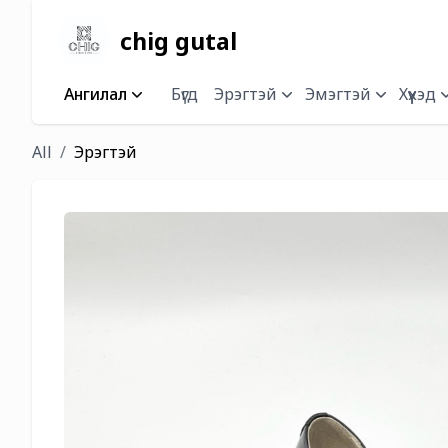
chig gutal
Ангилал
Бүгд
Эрэгтэй
Эмэгтэй
Хүүхэд
All
Эрэгтэй