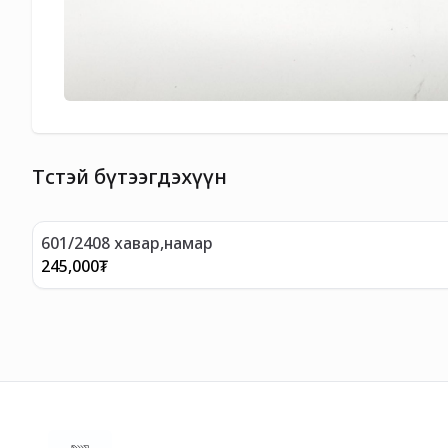
Төстэй бүтээгдэхүүн
601/2408 хавар,намар
245,000
₮