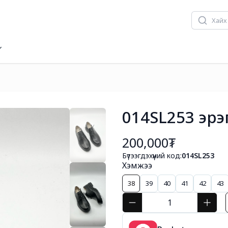
014SL253 эрэ
200,000₮
Бүтээгдэхүүний код:
014SL253
Хэмжээ
38
39
40
41
42
43