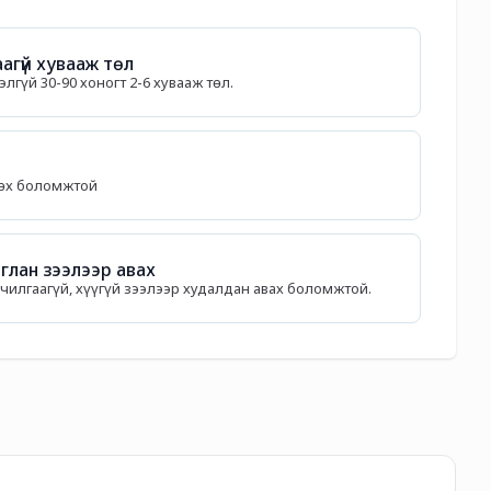
агүй хувааж төл
лгүй 30-90 хоногт 2-6 хувааж төл.
лөх боломжтой
лан зээлээр авах
дчилгаагүй, хүүгүй зээлээр худалдан авах боломжтой.
89