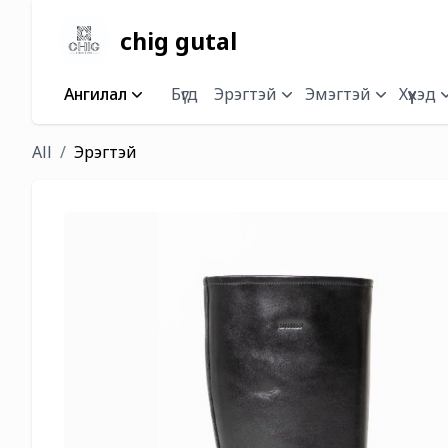
chig gutal
Ангилал
Бүгд
Эрэгтэй
Эмэгтэй
Хүүхэд
All
Эрэгтэй