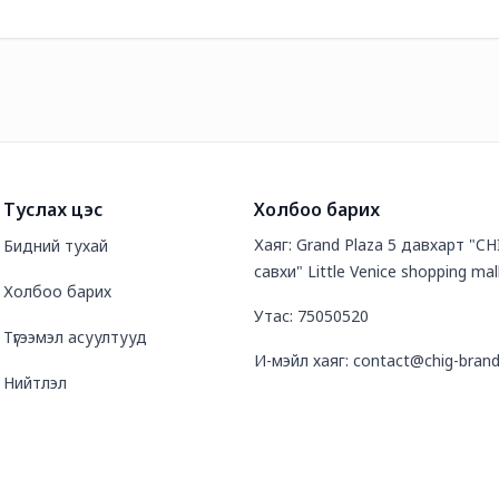
Туслах цэс
Холбоо барих
Хаяг: Grand Plaza 5 давхарт "C
Бидний тухай
савхи" Little Venice shopping mal
Холбоо барих
Утас: 75050520
Түгээмэл асуултууд
И-мэйл хаяг: contact@chig-bran
Нийтлэл