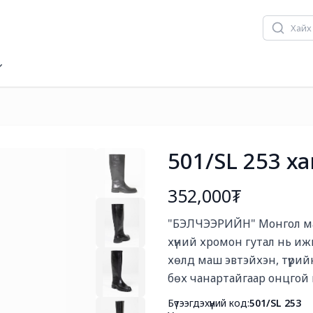
501/SL 253 х
352,000₮
Богино тайлбар
"БЭЛЧЭЭРИЙН" Монгол малы
хүний хромон гутал нь иж
хөлд маш эвтэйхэн, түрийн
бөх чанартайгаар онцгой
Бүтээгдэхүүний код:
501/SL 253