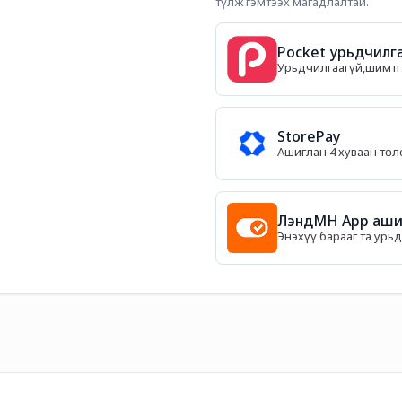
түлж гэмтээх магадлалтай.
Pocket урьдчилга
Урьдчилгаагүй,шимтгэ
StorePay
Ашиглан 4 хуваан тө
ЛэндМН App ашиг
Энэхүү барааг та урь