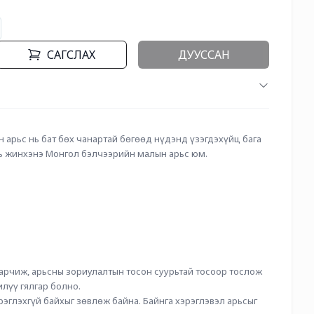
САГСЛАХ
ДУУССАН
н арьс нь бат бөх чанартай бөгөөд нүдэнд үзэгдэхүйц бага 
нь жинхэнэ Монгол бэлчээрийн малын арьс юм.
арчиж, арьсны зориулалтын тосон суурьтай тосоор тослож 
илүү гялгар болно.
эглэхгүй байхыг зөвлөж байна. Байнга хэрэглэвэл арьсыг 