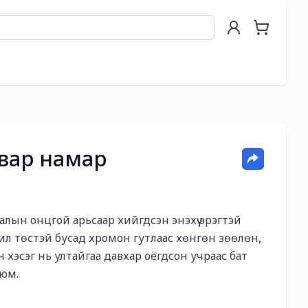
авар намар
н онцгой арьсаар хийгдсэн энэхүү эрэгтэй 
ил төстэй бусад хромон гутлаас хөнгөн зөөлөн, 
 хэсэг нь ултайгаа давхар оёгдсон учраас бат 
 юм.