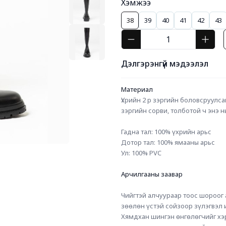
Хэмжээ
38
39
40
41
42
43
Дэлгэрэнгүй мэдээлэл
Материал
Үхрийн 2 р зэргийн боловсруулса
зэргийн сорви, толботой ч энэ 
Гадна тал: 100% үхрийн арьс
Дотор тал: 100% ямааны арьс
Ул: 100% PVC
Арчилгааны заавар
Чийгтэй алчуураар тоос шороог 
зөөлөн үстэй сойзоор зүлэгвэл 
Хямдхан шингэн өнгөлөгчийг хэр