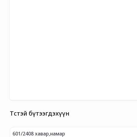
Төстэй бүтээгдэхүүн
601/2408 хавар,намар