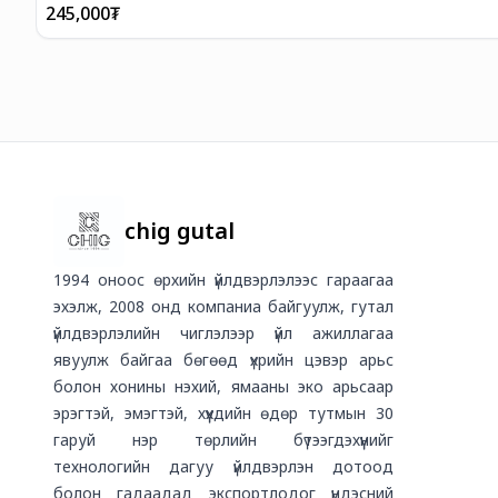
245,000
₮
chig gutal
1994 оноос өрхийн үйлдвэрлэлээс гараагаа
эхэлж, 2008 онд компаниа байгуулж, гутал
үйлдвэрлэлийн чиглэлээр үйл ажиллагаа
явуулж байгаа бөгөөд үхрийн цэвэр арьс
болон хонины нэхий, ямааны эко арьсаар
эрэгтэй, эмэгтэй, хүүхдийн өдөр тутмын 30
гаруй нэр төрлийн бүтээгдэхүүнийг
технологийн дагуу үйлдвэрлэн дотоод
болон гадаадад экспортлодог үндэсний