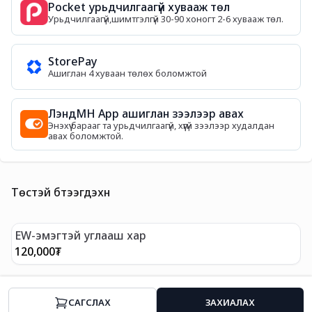
Pocket урьдчилгаагүй хувааж төл
Урьдчилгаагүй,шимтгэлгүй 30-90 хоногт 2-6 хувааж төл.
StorePay
Ашиглан 4 хуваан төлөх боломжтой
ЛэндМН App ашиглан зээлээр авах
Энэхүү барааг та урьдчилгаагүй, хүүгүй зээлээр худалдан
авах боломжтой.
Төстэй бүтээгдэхүүн
EW-эмэгтэй углааш хар
E
120,000
₮
1
CАГСЛАХ
ЗАХИАЛАХ