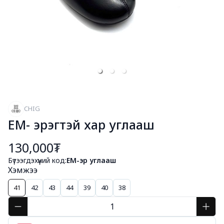
CHIG
EM- эрэгтэй хар углааш
130,000₮
Бүтээгдэхүүний код:
EM-эр углааш
Хэмжээ
41
42
43
44
39
40
38