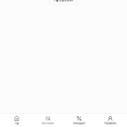
Нүүр
Ангилал
Хямдрал
Профайл