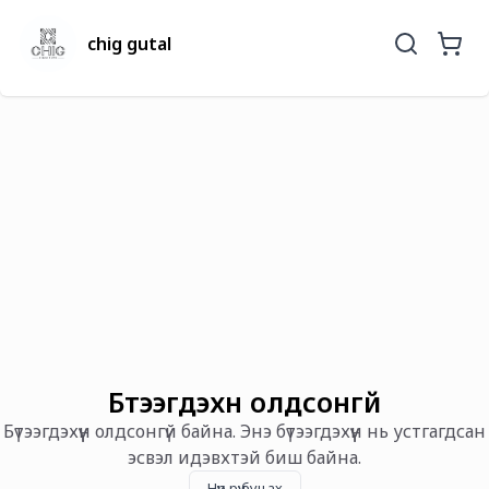
chig gutal
Бүтээгдэхүүн олдсонгүй
Бүтээгдэхүүн олдсонгүй байна. Энэ бүтээгдэхүүн нь устгагдсан
эсвэл идэвхтэй биш байна.
Нүүр рүү буцах