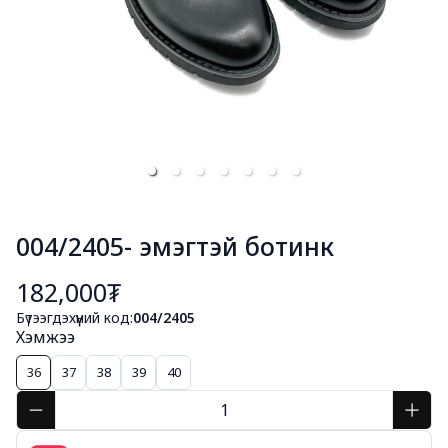
004/2405- эмэгтэй ботинк
182,000₮
Бүтээгдэхүүний код:
004/2405
Хэмжээ
36
37
38
39
40