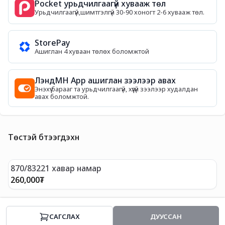
Pocket урьдчилгаагүй хувааж төл
Урьдчилгаагүй,шимтгэлгүй 30-90 хоногт 2-6 хувааж төл.
StorePay
Ашиглан 4 хуваан төлөх боломжтой
ЛэндМН App ашиглан зээлээр авах
Энэхүү барааг та урьдчилгаагүй, хүүгүй зээлээр худалдан
авах боломжтой.
Төстэй бүтээгдэхүүн
870/83221 хавар намар
8
260,000
₮
2
CАГСЛАХ
ДУУССАН